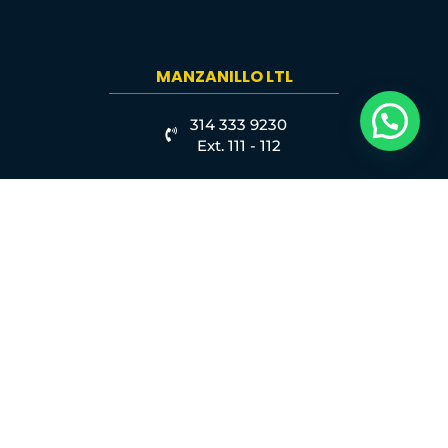
MANZANILLO LTL
314 333 9230
Ext. 111 - 112
MANZANILLO FCL
314 333 9220
ALTAMIRA
833 125 0760
VERACRUZ