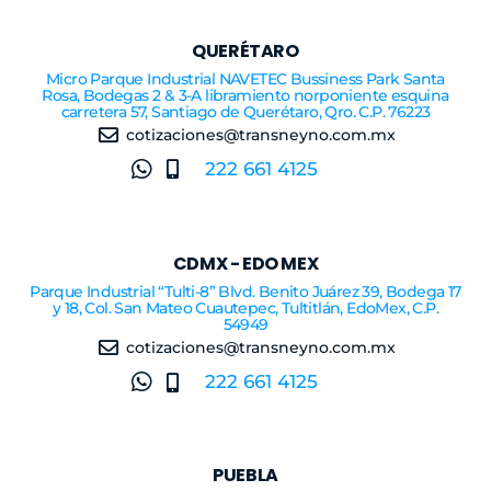
QUERÉTARO
Micro Parque Industrial NAVETEC Bussiness Park Santa
Rosa, Bodegas 2 & 3-A libramiento norponiente esquina
carretera 57, Santiago de Querétaro, Qro. C.P. 76223
cotizaciones@transneyno.com.mx
222 661 4125
CDMX - EDO MEX
Parque Industrial “Tulti-8” Blvd. Benito Juárez 39, Bodega 17
y 18, Col. San Mateo Cuautepec, Tultitlán, EdoMex, C.P.
54949
cotizaciones@transneyno.com.mx
222 661 4125
PUEBLA