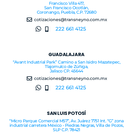
Francisco Villa 417,
San Francisco Ocotlán,
Coronango, Puebla, C.P. 72680
cotizaciones@transneyno.com.mx
222 661 4125
GUADALAJARA
“Avant Industrial Park” Camino a San Isidro Mazatepec,
Tlajomulco de Zúñiga,
Jalisco CP. 45644
cotizaciones@transneyno.com.mx
222 661 4125
SAN LUIS POTOSÍ
“Micro Parque Comercial M57”, Av. Juárez 7751 Int. “G” zona
industrial carretera México - Piedras Negras, Villa de Pozos,
SLP C.P. 78421