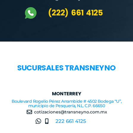
(222) 661 4125
SUCURSALES TRANSNEYNO
MONTERREY
Boulevard Rogelio Pérez Arrambide # 4502 Bodega “U”,
municipio de Pesquería, N.L. C.P. 66650
cotizaciones@transneyno.com.mx
222 661 4125