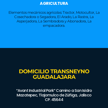
AGRICULTURA
Elementos mecánicos agrícolas: Tractor, Motocultor, La
Cosechadora o Segadora, El Arado, La Rastra, La
Asperjadora, La Sembradora y Abonadora, La
empacadora.
DOMICILIO TRANSNEYNO
GUADALAJARA
“Avant Industrial Park” Camino a San Isidro
Mazatepec, Tlajomulco de Zúñiga, Jalisco
CP. 45644