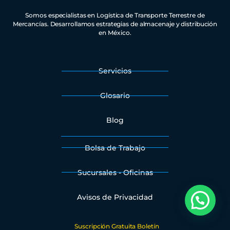
Somos especialistas en Logística de Transporte Terrestre de
Mercancías. Desarrollamos estrategias de almacenaje y distribución
en México.
Servicios
Glosario
Blog
Bolsa de Trabajo
Sucursales - Oficinas
Avisos de Privacidad
¿Necesitas ayuda?
Suscripción Gratuita Boletín